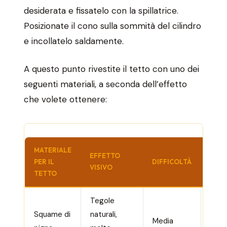
desiderata e fissatelo con la spillatrice.
Posizionate il cono sulla sommità del cilindro
e incollatelo saldamente.
A questo punto rivestite il tetto con uno dei
seguenti materiali, a seconda dell’effetto
che volete ottenere:
MATERIALE
EFFETTO
DUR
PER IL
DIFFICOLTÀ
VISIVO
ALL’
TETTO
Tegole
Squame di
naturali,
Otti
Media