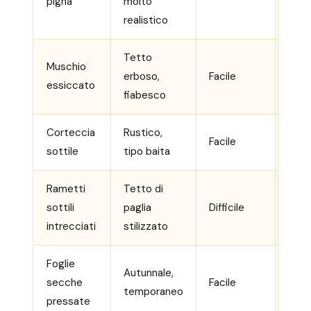
pigna
molto
anni)
realistico
Tetto
Muschio
Buon
erboso,
Facile
essiccato
anni)
fiabesco
Corteccia
Rustico,
Otti
Facile
sottile
tipo baita
anni)
Rametti
Tetto di
Medi
sottili
paglia
Difficile
anno
intrecciati
stilizzato
Foglie
Autunnale,
Scar
secche
Facile
temporaneo
(poc
pressate