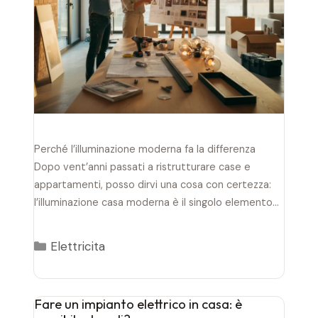
Perché l’illuminazione moderna fa la differenza
Dopo vent’anni passati a ristrutturare case e
appartamenti, posso dirvi una cosa con certezza:
l’illuminazione casa moderna è il singolo elemento
che trasforma più…
Categorie
Elettricita
Fare un impianto elettrico in casa: è