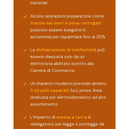
materiali
Alcune operazioni preparatorie come
tracce nei muri e posa corrugati
possono essere eseguite in
autonomia per risparmiare fino al 30%
La
dichiarazione di conformità
può
essere rilasciata solo da un
elettricista abilitato iscritto alla
Camera di Commercio
Un impianto moderno prevede almeno
3 circuiti separati
: luci, prese, linea
dedicata per elettrodomestici ad alto
assorbimento
L’impianto di
messa a terra
è
obbligatorio per legge e protegge da