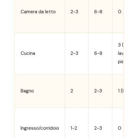
Camera da letto
2-3
6-8
0
3 (forno,
Cucina
2-3
6-8
lavastovig
piano cot
Bagno
2
2-3
1 (lavatri
Ingresso/corridoio
1-2
2-3
0