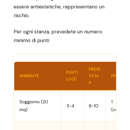
essere antiestetiche, rappresentano un
rischio.
Per ogni stanza, prevedete un numero
minimo di punti:
PRESE
PUNTI
AMBIENTE
10/16
PRESE DE
LUCE
A
Soggiorno (20
1
3-4
8-10
mq)
(condizio