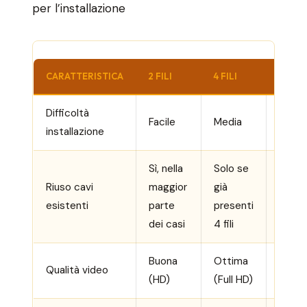
per l’installazione
CARATTERISTICA
2 FILI
4 FILI
WI-FI
Difficoltà
Facile
Media
Facile
installazione
Sì, nella
Solo se
Non n
Riuso cavi
maggior
già
(o sol
esistenti
parte
presenti
alime
dei casi
4 fili
Buona
Ottima
Qualità video
Buona
(HD)
(Full HD)