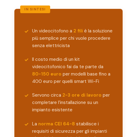
Un videocitofono a
2 fili
è la soluzione
più semplice per chi vuole procedere
senza elettricista
Il costo medio di un kit
videocitofonico fai da te parte da
80-150 euro
per modelli base fino a
400 euro per quelli smart Wi-Fi
Servono circa
2-3 ore di lavoro
per
completare l’installazione su un
impianto esistente
La
norma CEI 64-8
stabilisce i
requisiti di sicurezza per gli impianti