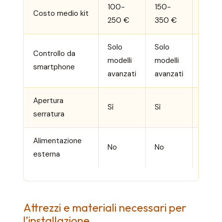
100-
150-
Costo medio kit
80-3
250 €
350 €
Solo
Solo
Controllo da
Semp
modelli
modelli
smartphone
inclus
avanzati
avanzati
Apertura
Solo a
Sì
Sì
serratura
model
Alimentazione
Batter
No
No
esterna
cabla
Attrezzi e materiali necessari per
l’installazione