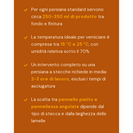
Per ogni persiana standard servono
circa
250-350 ml di prodotto
tra
fondo e finitura
La temperatura ideale per verniciare è
compresa tra
15 °C e 25 °C
, con
umidità relativa sotto il 70%
Un intervento completo su una
persiana a stecche richiede in media
2-3 ore di lavoro
, esclusi i tempi di
asciugatura
La scelta tra
pennello piatto e
pennellessa angolata
dipende dal
tipo di stecca e dalla larghezza delle
lamelle