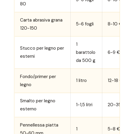
80
Carta abrasiva grana
5-6 fogli
8-10 €
120-150
1
Stucco per legno per
barattolo
6-9 €
esterni
da 500 g
Fondo/primer per
1 litro
12-18 €
legno
Smalto per legno
1-1,5 litri
20-35 €
esterno
Pennellessa piatta
1
5-8 €
50-60 mm