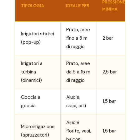
PRESSIONE
C
TIPOLOGIA
IDEALE PER
MINIMA
A
Prato, aree
Irrigatori statici
fino a 5 m
2 bar
A
(pop-up)
di raggio
Irrigatori a
Prato, aree
M
turbina
da 5 a 15 m
2,5 bar
a
(dinamici)
di raggio
Goccia a
Aiuole,
M
1,5 bar
goccia
siepi, orti
b
Aiuole
Microirrigazione
fiorite, vasi,
1,5 bar
B
(spruzzatori)
balconi