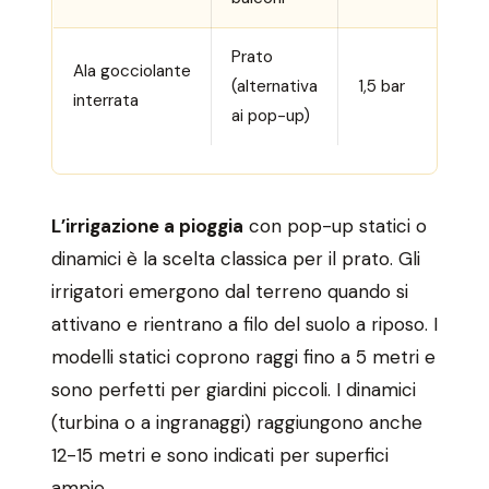
Prato
Ala gocciolante
(alternativa
1,5 bar
B
interrata
ai pop-up)
L’irrigazione a pioggia
con pop-up statici o
dinamici è la scelta classica per il prato. Gli
irrigatori emergono dal terreno quando si
attivano e rientrano a filo del suolo a riposo. I
modelli statici coprono raggi fino a 5 metri e
sono perfetti per giardini piccoli. I dinamici
(turbina o a ingranaggi) raggiungono anche
12-15 metri e sono indicati per superfici
ampie.