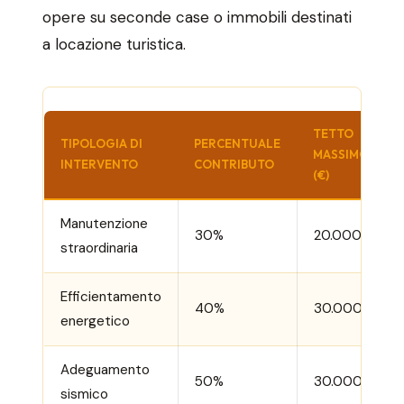
opere su seconde case o immobili destinati
a locazione turistica.
TETTO
TIPOLOGIA DI
PERCENTUALE
MASSIMO
INTERVENTO
CONTRIBUTO
(€)
Manutenzione
30%
20.000
straordinaria
Efficientamento
40%
30.000
energetico
Adeguamento
50%
30.000
sismico