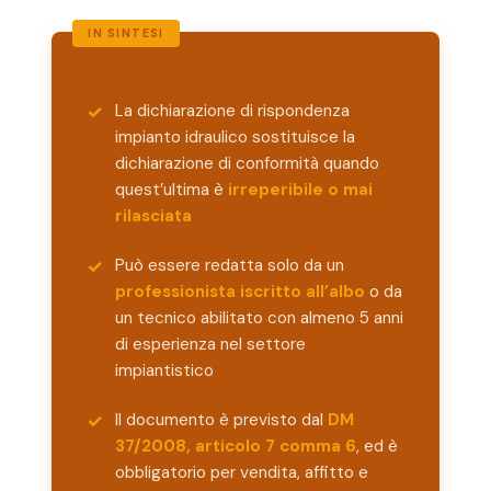
La dichiarazione di rispondenza
impianto idraulico sostituisce la
dichiarazione di conformità quando
quest’ultima è
irreperibile o mai
rilasciata
Può essere redatta solo da un
professionista iscritto all’albo
o da
un tecnico abilitato con almeno 5 anni
di esperienza nel settore
impiantistico
Il documento è previsto dal
DM
37/2008, articolo 7 comma 6
, ed è
obbligatorio per vendita, affitto e