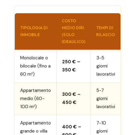
COSTO
TIPOLOGIA DI
MEDIO DIRI
TEMPI DI
IMMOBILE
(SOLO
RILASCIO
IDRAULICO)
Monolocale o
3-5
250 € –
bilocale (fino a
giorni
350 €
60 m²)
lavorativi
Appartamento
5-7
300 € –
medio (60-
giorni
450 €
100 m²)
lavorativi
Appartamento
7-10
400 € –
grande o villa
giorni