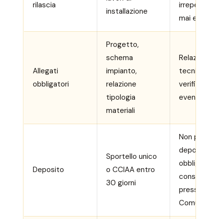
rilascia
irreperibile 
installazione
mai emess
Progetto,
schema
Relazione
Allegati
impianto,
tecnica, esi
obbligatori
relazione
verifiche,
tipologia
eventuali f
materiali
Non previst
deposito
Sportello unico
obbligatorio
Deposito
o CCIAA entro
consigliato
30 giorni
presso
Comune