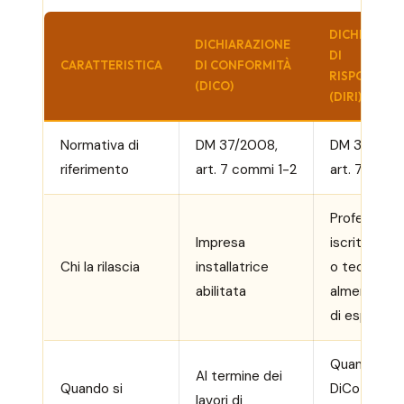
DICHIARAZI
DICHIARAZIONE
DI
CARATTERISTICA
DI CONFORMITÀ
RISPONDEN
(DICO)
(DIRI)
Normativa di
DM 37/2008,
DM 37/200
riferimento
art. 7 commi 1-2
art. 7 com
Professioni
Impresa
iscritto all’
Chi la rilascia
installatrice
o tecnico c
abilitata
almeno 5 an
di esperien
Quando la
Al termine dei
Quando si
DiCo è
lavori di