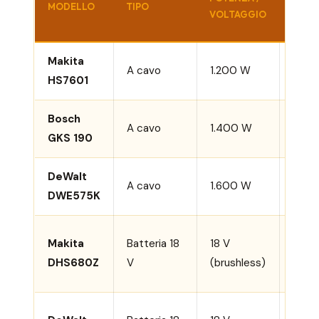
MODELLO
TIPO
VOLTAGGIO
(MM)
Makita
A cavo
1.200 W
190
HS7601
Bosch
A cavo
1.400 W
190
GKS 190
DeWalt
A cavo
1.600 W
190
DWE575K
Makita
Batteria 18
18 V
165
DHS680Z
V
(brushless)