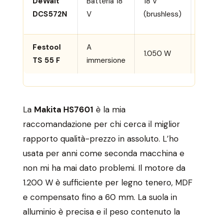
DeWalt
Batteria 18
18 V
190
DCS572N
V
(brushless)
Festool
A
1.050 W
160
TS 55 F
immersione
La
Makita HS7601
è la mia
raccomandazione per chi cerca il miglior
rapporto qualità-prezzo in assoluto. L’ho
usata per anni come seconda macchina e
non mi ha mai dato problemi. Il motore da
1.200 W è sufficiente per legno tenero, MDF
e compensato fino a 60 mm. La suola in
alluminio è precisa e il peso contenuto la