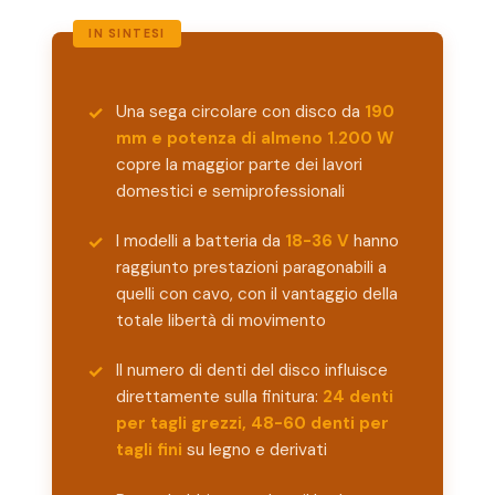
Una sega circolare con disco da
190
mm e potenza di almeno 1.200 W
copre la maggior parte dei lavori
domestici e semiprofessionali
I modelli a batteria da
18-36 V
hanno
raggiunto prestazioni paragonabili a
quelli con cavo, con il vantaggio della
totale libertà di movimento
Il numero di denti del disco influisce
direttamente sulla finitura:
24 denti
per tagli grezzi, 48-60 denti per
tagli fini
su legno e derivati