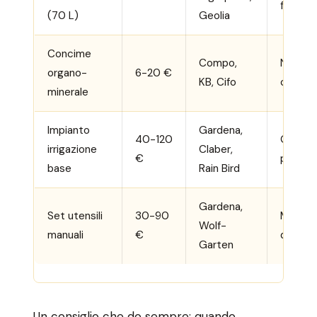
fioriere
(70 L)
Geolia
Concime
Compo,
Nutrizi
organo-
6-20 €
KB, Cifo
comple
minerale
Impianto
Gardena,
40-120
Giardini
irrigazione
Claber,
€
piccoli
base
Rain Bird
Gardena,
Set utensili
30-90
Manute
Wolf-
manuali
€
quotidi
Garten
Un consiglio che do sempre: quando