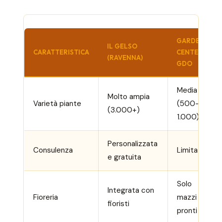
GARDEN
IL GELSO
CARATTERISTICA
CENTER
(RAVENNA)
GDO
Media
Molto ampia
Varietà piante
(500-
(3.000+)
1.000)
Personalizzata
Consulenza
Limitata
e gratuita
Solo
Integrata con
Fioreria
mazzi
fioristi
pronti