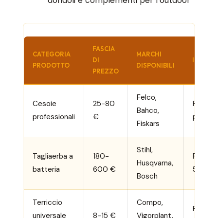
dondoli e complementi per l’outdoor
FASCIA
CATEGORIA
MARCHI
DI
IDEALE 
PRODOTTO
DISPONIBILI
PREZZO
Felco,
Cesoie
25-80
Potatu
Bahco,
professionali
€
precisa
Fiskars
Stihl,
Tagliaerba a
180-
Prati fi
Husqvarna,
batteria
600 €
500 m
Bosch
Terriccio
Compo,
Rinvasi
universale
8-15 €
Vigorplant,