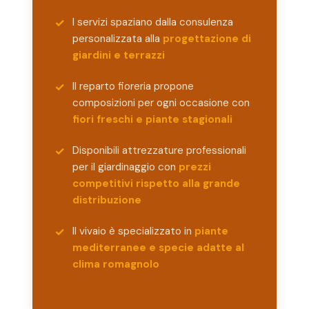
I servizi spaziano dalla consulenza
personalizzata alla
progettazione di
giardini e terrazzi
Il reparto fioreria propone
composizioni per ogni occasione con
fiori freschi e piante stagionali
Disponibili attrezzature professionali
per il giardinaggio con
prezzi
competitivi rispetto alla grande
distribuzione
Il vivaio è specializzato in
piante
mediterranee e specie adatte al
clima romagnolo